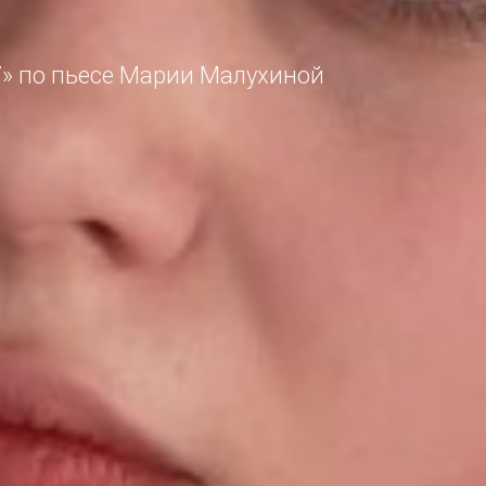
7» по пьесе Марии Малухиной