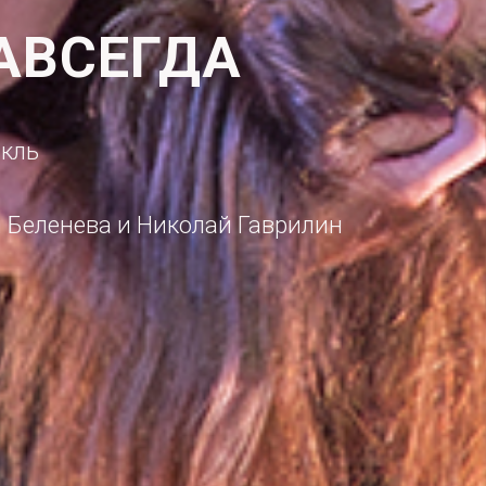
АВСЕГДА
акль
 Беленева и Николай Гаврилин