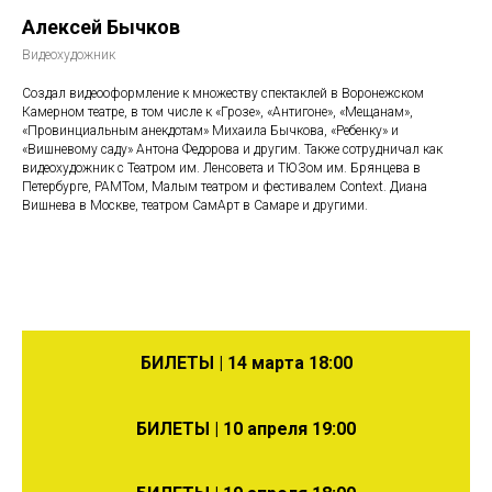
Алексей Бычков
Видеохудожник
Создал видеооформление к множеству спектаклей в Воронежском
Камерном театре, в том числе к «Грозе», «Антигоне», «Мещанам»,
«Провинциальным анекдотам» Михаила Бычкова, «Ребенку» и
«Вишневому саду» Антона Федорова и другим. Также сотрудничал как
видеохудожник с Театром им. Ленсовета и ТЮЗом им. Брянцева в
Петербурге, РАМТом, Малым театром и фестивалем Context. Диана
Вишнева в Москве, театром СамАрт в Самаре и другими.
БИЛЕТЫ | 14 марта 18:00
БИЛЕТЫ | 10 апреля 19:00