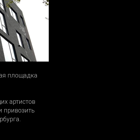
мая площадка
их артистов
и привозить
рбурга.