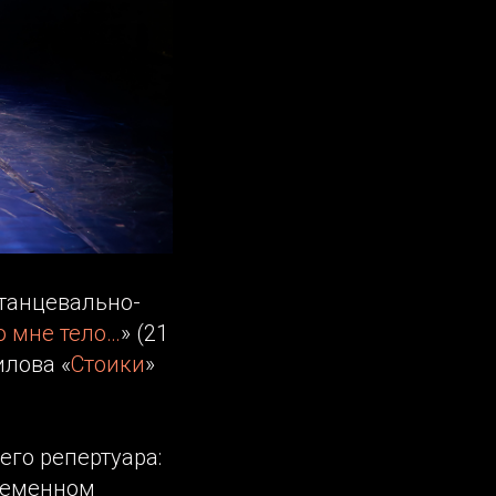
танцевально-
о мне тело…
» (21
илова «
Стоики
»
его репертуара:
временном